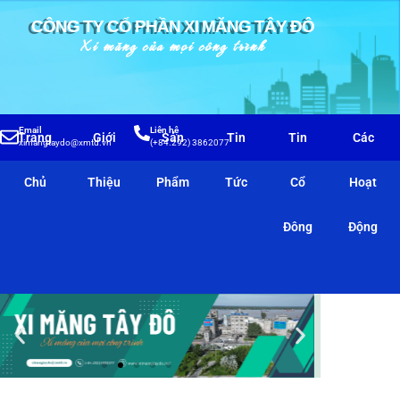
CÔNG TY CỔ PHẦN XI MĂNG TÂY ĐÔ
Xi măng của mọi công trình
Email
Liên hệ
Trang
Giới
Sản
Tin
Tin
Các
ximangtaydo@xmtd.vn
(+84.292) 3862077
Chủ
Thiệu
Phẩm
Tức
Cổ
Hoạt
Đông
Động