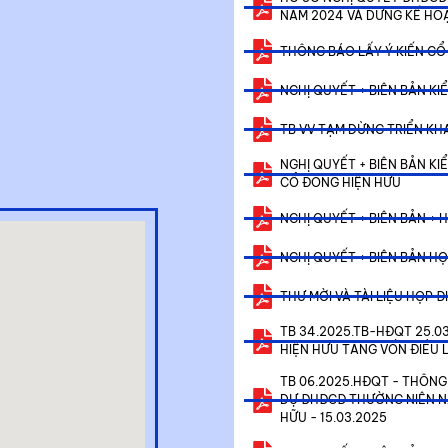
NĂM 2024 VÀ DỪNG KẾ HO
THÔNG BÁO LẤY Ý KIẾN CỔ
NGHỊ QUYẾT + BIÊN BẢN K
TB VV TẠM DỪNG TRIỂN KH
NGHỊ QUYẾT + BIÊN BẢN K
CỔ ĐÔNG HIỆN HỮU
NGHỊ QUYẾT + BIÊN BẢN + 
NGHỊ QUYẾT + BIÊN BẢN HỌ
THƯ MỜI VÀ TÀI LIỆU HỌP
TB 34.2025.TB-HĐQT 25.0
HIỆN HỮU TĂNG VỐN ĐIỀU 
TB 06.2025.HĐQT - THÔN
DỰ ĐHĐCĐ THƯỜNG NIÊN N
HỮU - 15.03.2025