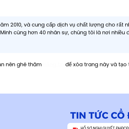
m 2010, và cung cấp dịch vụ chất lượng cho rất nhi
í Minh cùng hơn 40 nhân sự, chúng tôi là nơi nhiều 
bạn nên ghé thăm
bảng tin
để xóa trang này và tạo 
TIN TỨC CỔ
HỒ SƠ NGHỊ QUYẾT ĐHĐCĐ 