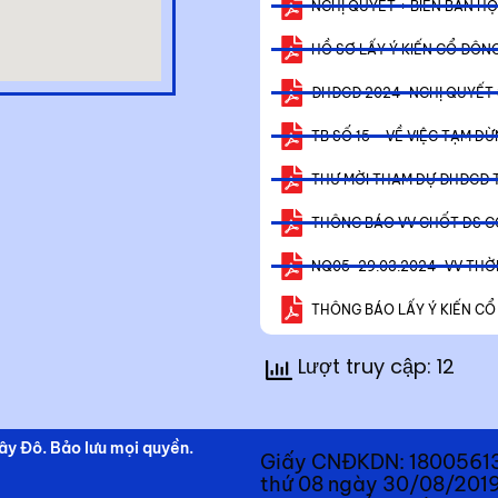
NGHỊ QUYẾT + BIÊN BẢN HỌ
HỒ SƠ LẤY Ý KIẾN CỔ ĐÔN
ĐHĐCĐ 2024-NGHỊ QUYẾT 
TB SỐ 15 – VỀ VIỆC TẠM 
THƯ MỜI THAM DỰ ĐHĐCĐ 
THÔNG BÁO VV CHỐT DS C
NQ05-29.03.2024-VV THỜI
THÔNG BÁO LẤY Ý KIẾN C
Lượt truy cập: 12
y Đô. Bảo lưu mọi quyền.
Giấy CNĐKDN: 180056135
thứ 08 ngày 30/08/2019