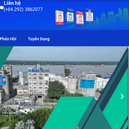
Liên hệ
(+84.292) 3862077
 Phản Hồi
Tuyển Dụng