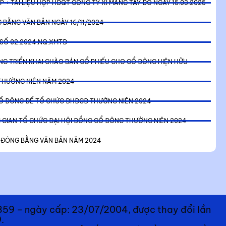
P + TÀI LIỆU HỌP HĐQT CÔNG TY XI MĂNG TÂY ĐÔ NGÀY 15.03.2025
G BẰNG VĂN BẢN NGÀY 16/11/2024
SỐ 02.2024.NQ.XMTĐ
DỪNG TRIỂN KHAI CHÀO BÁN CỔ PHIẾU CHO CỔ ĐÔNG HIỆN HỮU
THƯỜNG NIÊN NĂM 2024
Ổ ĐÔNG ĐỂ TỔ CHỨC ĐHĐCĐ THƯỜNG NIÊN 2024
 GIAN TỔ CHỨC ĐẠI HỘI ĐỒNG CỔ ĐÔNG THƯỜNG NIÊN 2024
Ổ ĐÔNG BẰNG VĂN BẢN NĂM 2024
9 – ngày cấp: 23/07/2004, được thay đổi lần
.