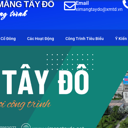
 MĂNG TÂY ĐÔ
Email
ng trình
ximangtaydo@xmtd.vn
 Cổ Đông
Các Hoạt Động
Công Trình Tiêu Biểu
Ý Kiến