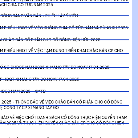
ẠCH CHIA CỔ TỨC NĂM 2025
 ĐÔNG BẰNG VĂN BẢN + PHIẾU LẤY Ý KIẾN
IỂM PHIẾU HĐQT VỀ VIỆC KHÔNG CHIA CỔ TỨC NĂM VÀ DỪNG KH 2025
AI CHÀO BÁN CỔ PHẦN CHO CỔ ĐÔNG HIỆN HỮU 2025
IỂM PHIẾU HĐQT VỀ VIỆC TẠM DỪNG TRIỂN KHAI CHÀO BÁN CP CHO
HỒ SƠ ĐHĐCĐ NĂM 2025 XI MĂNG TÂY ĐÔ NGÀY 17.04.2025
P HĐQT XI MĂNG TÂY ĐÔ NGÀY 17.04.2025
 ĐHĐCĐ NĂM 2025 - XMTĐ
3.2025 - THÔNG BÁO VỀ VIỆC CHÀO BÁN CỔ PHẦN CHO CỔ ĐÔNG
LỆ CÔNG TY CP XI MĂNG TÂY ĐÔ
G BÁO VỀ VIỆC CHỐT DANH SÁCH CỔ ĐÔNG THỰC HIỆN QUYỀN THAM
ĂM 2025 VÀ THỰC HIỆN QUYỀN CHÀO BÁN CP CHO CỔ ĐÔNG HIỆN