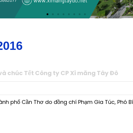
2016
 và chúc Tết Công ty CP Xi măng Tây Đô
ành phố Cần Thơ do đồng chí Phạm Gia Túc, Phó B