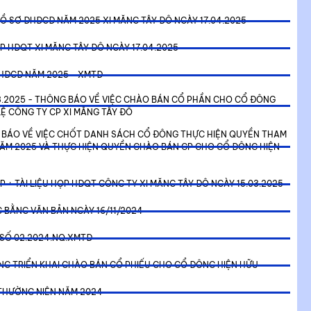
HỒ SƠ ĐHĐCĐ NĂM 2025 XI MĂNG TÂY ĐÔ NGÀY 17.04.2025
P HĐQT XI MĂNG TÂY ĐÔ NGÀY 17.04.2025
 ĐHĐCĐ NĂM 2025 - XMTĐ
3.2025 - THÔNG BÁO VỀ VIỆC CHÀO BÁN CỔ PHẦN CHO CỔ ĐÔNG
LỆ CÔNG TY CP XI MĂNG TÂY ĐÔ
G BÁO VỀ VIỆC CHỐT DANH SÁCH CỔ ĐÔNG THỰC HIỆN QUYỀN THAM
ĂM 2025 VÀ THỰC HIỆN QUYỀN CHÀO BÁN CP CHO CỔ ĐÔNG HIỆN
P + TÀI LIỆU HỌP HĐQT CÔNG TY XI MĂNG TÂY ĐÔ NGÀY 15.03.2025
G BẰNG VĂN BẢN NGÀY 16/11/2024
SỐ 02.2024.NQ.XMTĐ
DỪNG TRIỂN KHAI CHÀO BÁN CỔ PHIẾU CHO CỔ ĐÔNG HIỆN HỮU
THƯỜNG NIÊN NĂM 2024