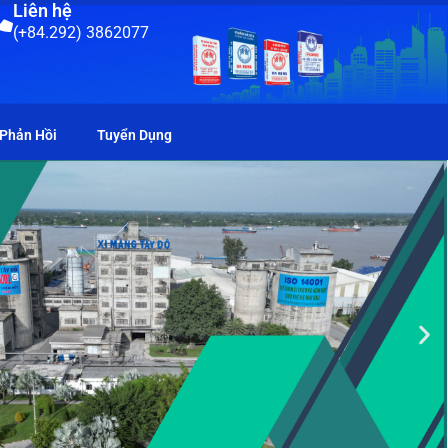
Liên hệ
(+84.292) 3862077
 Phản Hồi
Tuyển Dụng