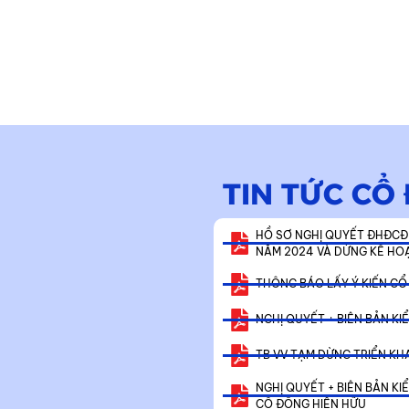
TIN TỨC CỔ
HỒ SƠ NGHỊ QUYẾT ĐHĐCĐ 
NĂM 2024 VÀ DỪNG KẾ HO
THÔNG BÁO LẤY Ý KIẾN CỔ
NGHỊ QUYẾT + BIÊN BẢN K
TB VV TẠM DỪNG TRIỂN KH
NGHỊ QUYẾT + BIÊN BẢN K
CỔ ĐÔNG HIỆN HỮU