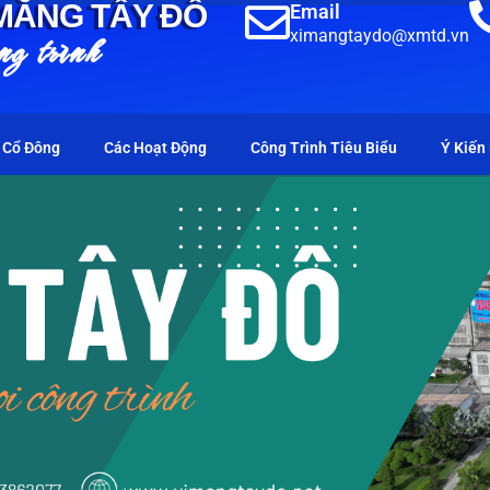
 MĂNG TÂY ĐÔ
Email
ng trình
ximangtaydo@xmtd.vn
 Cổ Đông
Các Hoạt Động
Công Trình Tiêu Biểu
Ý Kiến