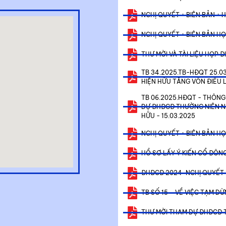
NGHỊ QUYẾT + BIÊN BẢN + 
NGHỊ QUYẾT + BIÊN BẢN HỌ
THƯ MỜI VÀ TÀI LIỆU HỌP
TB 34.2025.TB-HĐQT 25.0
HIỆN HỮU TĂNG VỐN ĐIỀU 
TB 06.2025.HĐQT - THÔN
DỰ ĐHĐCĐ THƯỜNG NIÊN N
HỮU - 15.03.2025
NGHỊ QUYẾT + BIÊN BẢN HỌ
HỒ SƠ LẤY Ý KIẾN CỔ ĐÔN
ĐHĐCĐ 2024-NGHỊ QUYẾT 
TB SỐ 15 – VỀ VIỆC TẠM 
THƯ MỜI THAM DỰ ĐHĐCĐ 