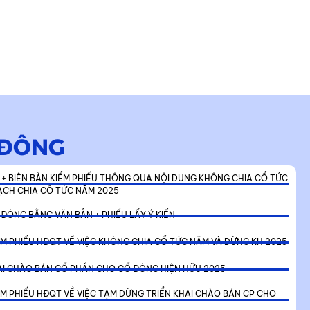
 ĐÔNG
+ BIÊN BẢN KIỂM PHIẾU THÔNG QUA NỘI DUNG KHÔNG CHIA CỔ TỨC
ẠCH CHIA CỔ TỨC NĂM 2025
 ĐÔNG BẰNG VĂN BẢN + PHIẾU LẤY Ý KIẾN
IỂM PHIẾU HĐQT VỀ VIỆC KHÔNG CHIA CỔ TỨC NĂM VÀ DỪNG KH 2025
AI CHÀO BÁN CỔ PHẦN CHO CỔ ĐÔNG HIỆN HỮU 2025
IỂM PHIẾU HĐQT VỀ VIỆC TẠM DỪNG TRIỂN KHAI CHÀO BÁN CP CHO